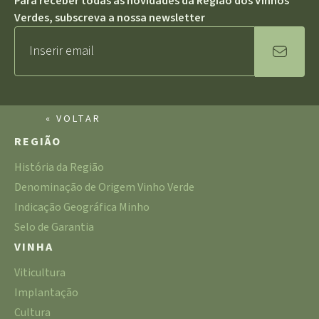
Para receber todas as novidades da Região dos Vinhos
Verdes, subscreva a nossa newsletter
« VOLTAR
REGIÃO
História da Região
Denominação de Origem Vinho Verde
Indicação Geográfica Minho
Selo de Garantia
VINHA
Viticultura
Implantação
Cultura