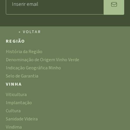
« VOLTAR
REGIÃO
História da Região
Denominação de Origem Vinho Verde
Indicação Geográfica Minho
Selo de Garantia
VINHA
Viticultura
Implantação
Cultura
Sanidade Videira
Vindima