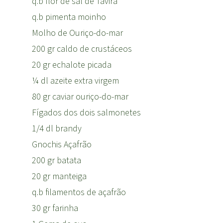
q.b flor de sal de Tavira
q.b pimenta moinho
Molho de Ouriço-do-mar
200 gr caldo de crustáceos
20 gr echalote picada
¼ dl azeite extra virgem
80 gr caviar ouriço-do-mar
Fígados dos dois salmonetes
1/4 dl brandy
Gnochis Açafrão
200 gr batata
20 gr manteiga
q.b filamentos de açafrão
30 gr farinha