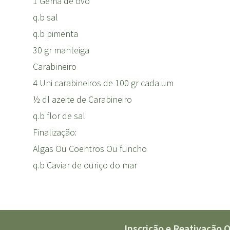
1 Gema de ovo
q.b sal
q.b pimenta
30 gr manteiga
Carabineiro
4 Uni carabineiros de 100 gr cada um
½ dl azeite de Carabineiro
q.b flor de sal
Finalização:
Algas Ou Coentros Ou funcho
q.b Caviar de ouriço do mar
Inscrição e Reativação