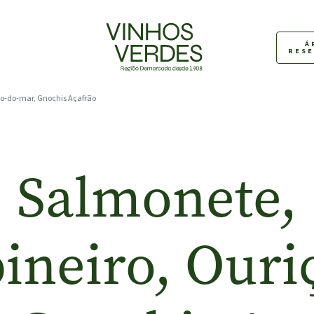
Á
RES
ço-do-mar, Gnochis Açafrão
Salmonete,
ineiro, Ouri