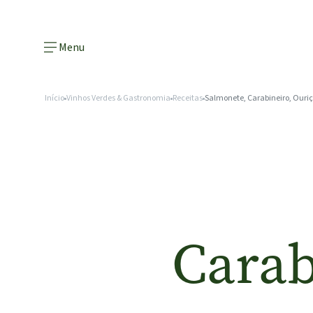
Menu
Início
Vinhos Verdes & Gastronomia
Receitas
Salmonete, Carabineiro, Ouri
Carab