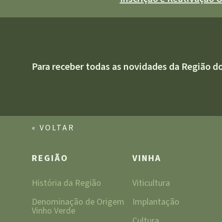
Para receber todas as novidades da Região d
« VOLTAR
REGIÃO
VINHA
História da Região
Viticultura
Denominação de Origem
Implantação
Vinho Verde
Cultura