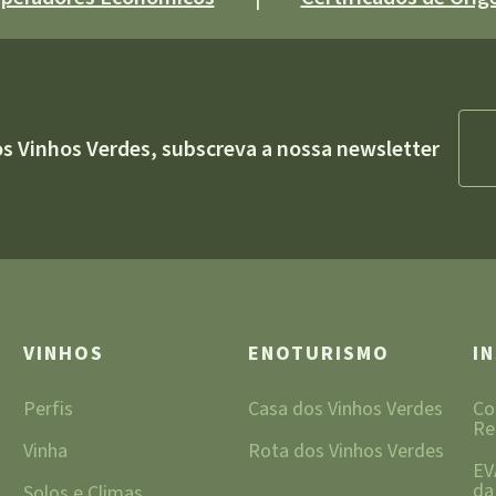
os Vinhos Verdes, subscreva a nossa newsletter
VINHOS
ENOTURISMO
I
Perfis
Casa dos Vinhos Verdes
Co
Re
Vinha
Rota dos Vinhos Verdes
EV
da
Solos e Climas