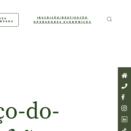
INSCRIÇÃO/REATIVAÇÃO
REA
ERVADA
OPERADORES ECONÓMICOS
ço-do-