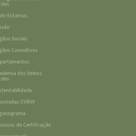
rdes
de Estamos
ssão
gãos Sociais
gãos Consultivos
partamentos
ademia dos Vinhos
rdes
stentabilidade
sociadas CVRVV
ganograma
ocesso de Certificação