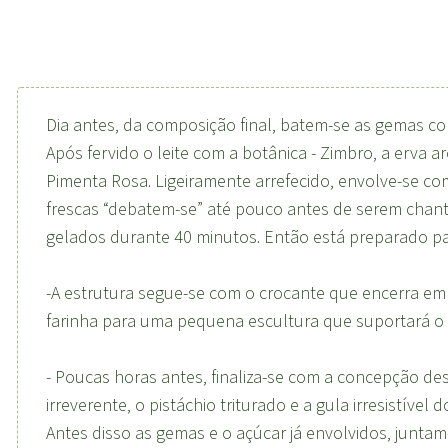
Dia antes, da composição final, batem-se as gemas c
Após fervido o leite com a botânica - Zimbro, a erva a
Pimenta Rosa. Ligeiramente arrefecido, envolve-se co
frescas “debatem-se” até pouco antes de serem chan
gelados durante 40 minutos. Então está preparado pa
-A estrutura segue-se com o crocante que encerra em s
farinha para uma pequena escultura que suportará o a
- Poucas horas antes, finaliza-se com a concepção des
irreverente, o pistáchio triturado e a gula irresistíve
Antes disso as gemas e o açúcar já envolvidos, juntam-s