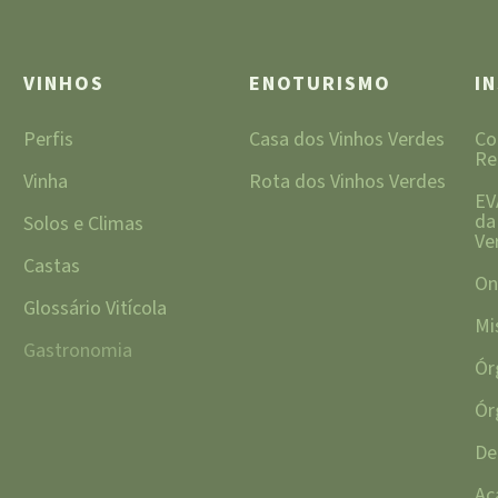
VINHOS
ENOTURISMO
I
Perfis
Casa dos Vinhos Verdes
Co
Re
Vinha
Rota dos Vinhos Verdes
EV
da
Solos e Climas
Ve
Castas
On
Glossário Vitícola
Mi
Gastronomia
Ór
Ór
De
Ac