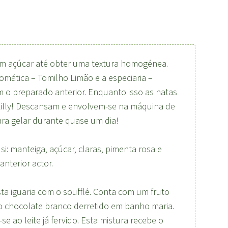
om açúcar até obter uma textura homogénea.
romática – Tomilho Limão e a especiaria –
m o preparado anterior. Enquanto isso as natas
tilly! Descansam e envolvem-se na máquina de
ra gelar durante quase um dia!
i: manteiga, açúcar, claras, pimenta rosa e
nterior actor.
ta iguaria com o soufflé. Conta com um fruto
l do chocolate branco derretido em banho maria.
e ao leite já fervido. Esta mistura recebe o