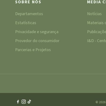
SOBRE NÓS
MEDIA 
Departamentos
Notícias
Estatísticas
Materiais
Privacidade e segurança
Publicaçõ
Provedor do consumidor
I&D - Cen
Parcerias e Projetos
© 2026 