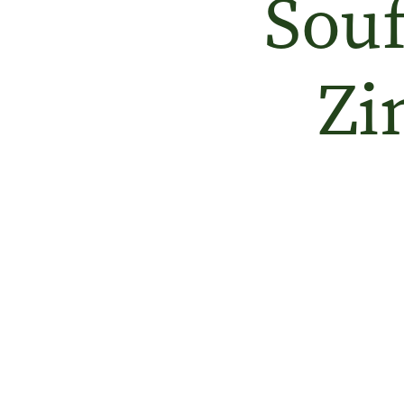
Souf
Zi