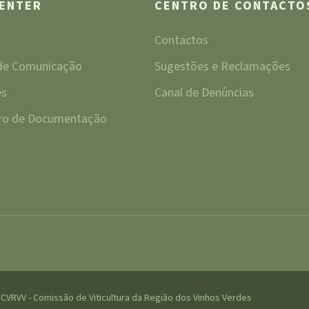
CENTER
CENTRO DE CONTACTO
Contactos
 de Comunicação
Sugestões e Reclamações
es
Canal de Denúncias
tro de Documentação
CVRVV - Comissão de Viticultura da Região dos Vinhos Verdes