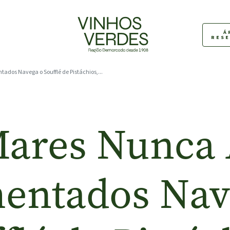
Á
RES
ados Navega o Soufflé de Pistáchios,...
Mares Nunca 
entados Nav