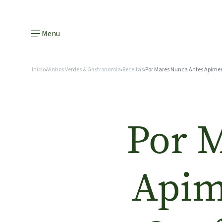
Menu
Início
Vinhos Verdes & Gastronomia
Receitas
Por Mares Nunca Antes Apiment
Por 
Apim