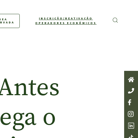
INSCRIÇÃO/REATIVAÇÃO
REA
ERVADA
OPERADORES ECONÓMICOS
Antes
ega o