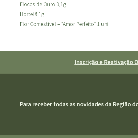
Flocos de Ouro 0,1g
Hortelã 1g
Flor Comestível – “Amor Perfeito” 1 uni
Inscrição e Reativação
Para receber todas as novidades da Região d