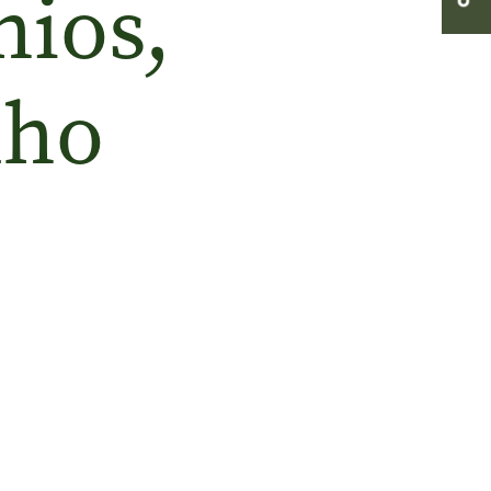
hios,
lho