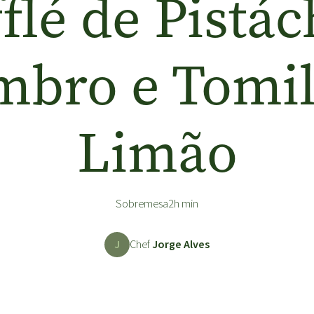
flé de Pistác
mbro e Tomi
Limão
Sobremesa
2h min
J
Chef
Jorge Alves