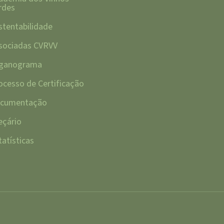
rdes
stentabilidade
sociadas CVRVV
ganograma
ocesso de Certificação
cumentação
eçário
tatísticas