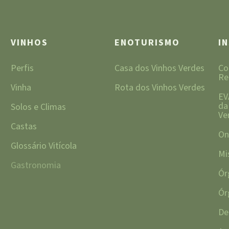
VINHOS
ENOTURISMO
I
Perfis
Casa dos Vinhos Verdes
Co
Re
Vinha
Rota dos Vinhos Verdes
EV
da
Solos e Climas
Ve
Castas
On
Glossário Vitícola
Mi
Gastronomia
Ór
Ór
De