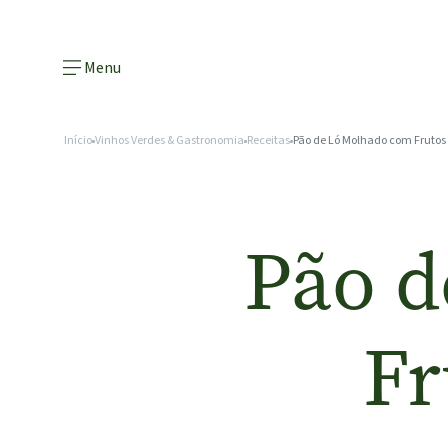
Menu
Início
Vinhos Verdes & Gastronomia
Receitas
Pão de Ló Molhado com Frutos
Pão d
Fr