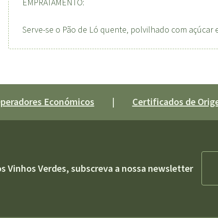
EMPRATAMENTO:
Serve-se o Pão de Ló quente, polvilhado com açúcar e
 Operadores Económicos
|
Certificados de Orige
os Vinhos Verdes, subscreva a nossa newsletter