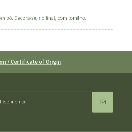
m pó. Decora-se, no final, com tomilho.
m / Certificate of Origin