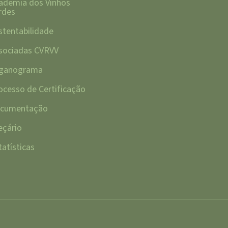
ademia dos Vinhos
rdes
stentabilidade
sociadas CVRVV
ganograma
ocesso de Certificação
cumentação
eçário
tatísticas