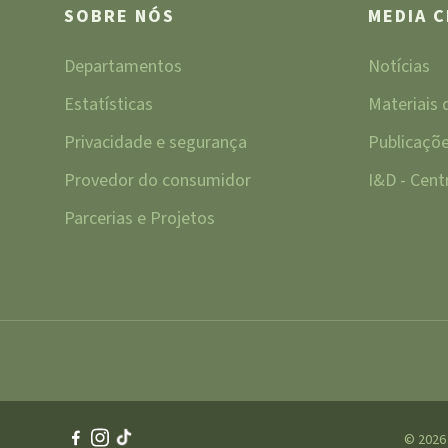
SOBRE NÓS
MEDIA 
Departamentos
Notícias
Estatísticas
Materiais
Privacidade e segurança
Publicaçõ
Provedor do consumidor
I&D - Cen
Parcerias e Projetos
© 2026 