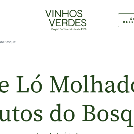
Á
RES
 do Bosque
e Ló Molha
utos do Bos