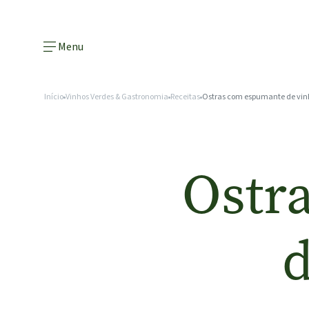
Menu
Início
Vinhos Verdes & Gastronomia
Receitas
Ostras com espumante de vin
Ostr
d