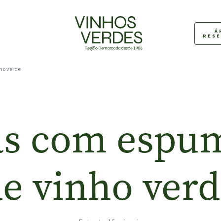
Á
RES
ho verde
as com espu
e vinho ver