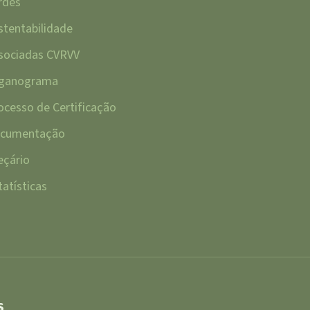
rdes
stentabilidade
sociadas CVRVV
ganograma
ocesso de Certificação
cumentação
eçário
tatísticas
S