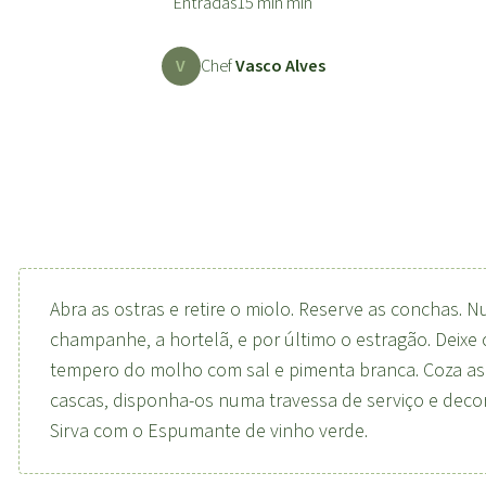
Entradas
15 min min
V
Chef
Vasco Alves
Abra as ostras e retire o miolo. Reserve as conchas. 
champanhe, a hortelã, e por último o estragão. Deixe 
tempero do molho com sal e pimenta branca. Coza as 
cascas, disponha-os numa travessa de serviço e decor
Sirva com o Espumante de vinho verde.