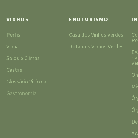
VINHOS
ENOTURISMO
I
Perfis
Casa dos Vinhos Verdes
Co
Re
Vinha
Rota dos Vinhos Verdes
EV
da
Solos e Climas
Ve
Castas
On
Glossário Vitícola
Mi
Gastronomia
Ór
Ór
De
Ac