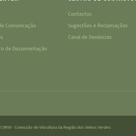
Contactos
 de Comunicação
Sugestões e Reclamações
es
Canal de Denúncias
tro de Documentação
CVRVV - Comissão de Viticultura da Região dos Vinhos Verdes