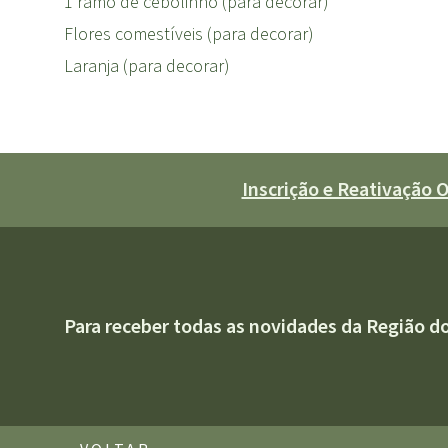
1 ramo de cebolinho (para decorar)
Flores comestíveis (para decorar)
Laranja (para decorar)
Inscrição e Reativação
Para receber todas as novidades da Região d