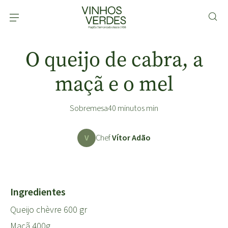
O queijo de cabra, a
maçã e o mel
Sobremesa
40 minutos min
V
Chef
Vítor Adão
Ingredientes
Queijo chèvre 600 gr
Maçã 400g