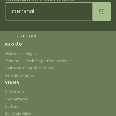
« VOLTAR
REGIÃO
História da Região
Denominação de Origem Vinho Verde
Indicação Geográfica Minho
Selo de Garantia
VINHA
Viticultura
Implantação
Cultura
Sanidade Videira