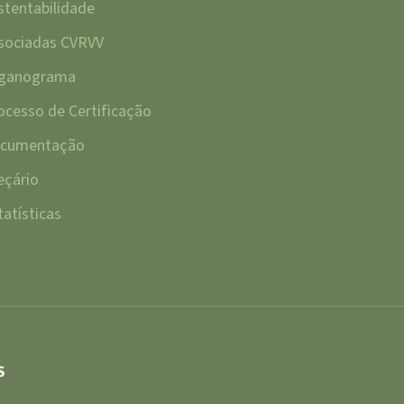
stentabilidade
sociadas CVRVV
ganograma
ocesso de Certificação
cumentação
eçário
tatísticas
S