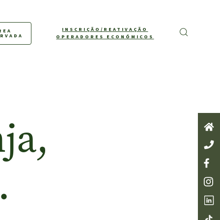
INSCRIÇÃO/REATIVAÇÃO
REA
ERVADA
OPERADORES ECONÓMICOS
ja,
…