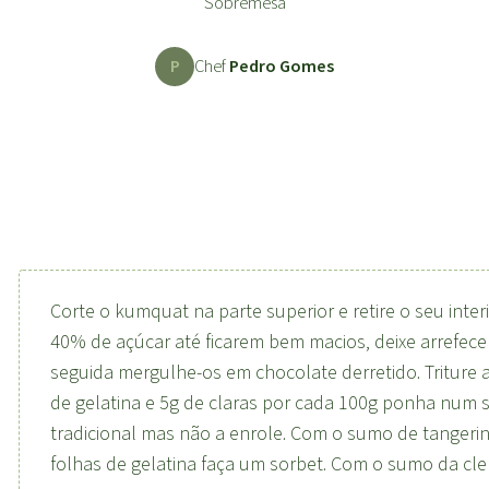
Sobremesa
P
Chef
Pedro Gomes
Corte o kumquat na parte superior e retire o seu inte
40% de açúcar até ficarem bem macios, deixe arrefecer 
seguida mergulhe-os em chocolate derretido. Triture 
de gelatina e 5g de claras por cada 100g ponha num si
tradicional mas não a enrole. Com o sumo de tangerin
folhas de gelatina faça um sorbet. Com o sumo da cle