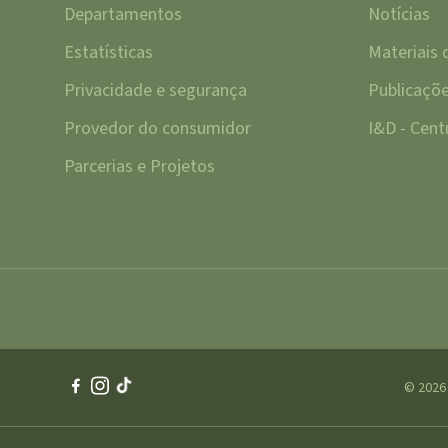
Departamentos
Notícias
Estatísticas
Materiais
Privacidade e segurança
Publicaçõ
Provedor do consumidor
I&D - Cen
Parcerias e Projetos
© 2026 