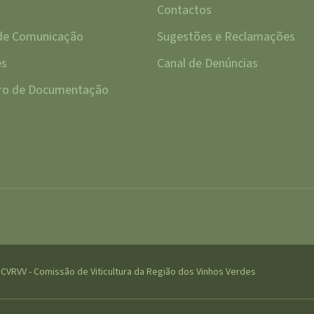
Contactos
 de Comunicação
Sugestões e Reclamações
es
Canal de Denúncias
tro de Documentação
CVRVV - Comissão de Viticultura da Região dos Vinhos Verdes