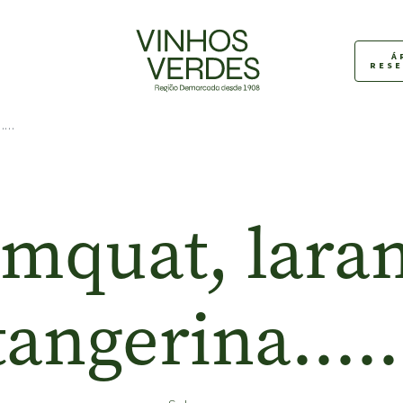
Á
RES
a……
mquat, laran
tangerina…