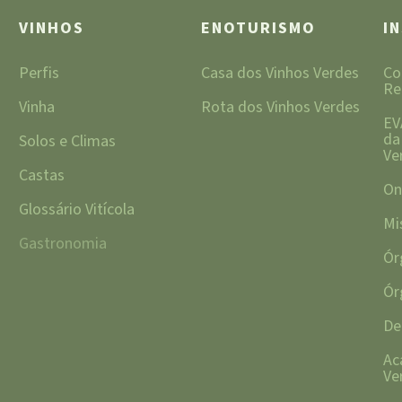
VINHOS
ENOTURISMO
I
Perfis
Casa dos Vinhos Verdes
Co
Re
Vinha
Rota dos Vinhos Verdes
EV
da
Solos e Climas
Ve
Castas
On
Glossário Vitícola
Mi
Gastronomia
Ór
Ór
De
Ac
Ve