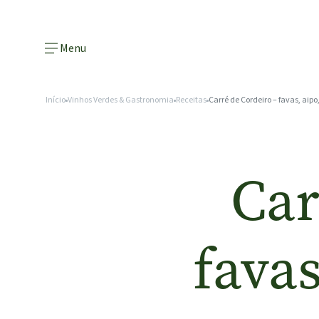
Menu
Início
Vinhos Verdes & Gastronomia
Receitas
Carré de Cordeiro – favas, aipo
Car
favas