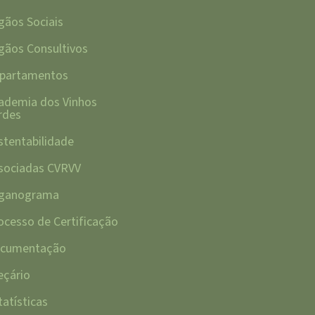
gãos Sociais
gãos Consultivos
partamentos
ademia dos Vinhos
rdes
stentabilidade
sociadas CVRVV
ganograma
ocesso de Certificação
cumentação
eçário
tatísticas