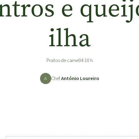
ntros e queij
ilha
Pratos de carne
04:10 h
A
Chef
António Loureiro