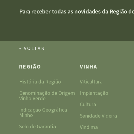
Para receber todas as novidades da Região d
« VOLTAR
REGIÃO
VINHA
História da Região
Viticultura
Denominação de Origem
Implantação
Vinho Verde
Cultura
Indicação Geográfica
Minho
Sanidade Videira
Selo de Garantia
Vindima