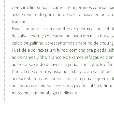
Cordeiro: limpamos a carne e temperamos com sal, pim
azeite e vinho do porto tinto. Cozer a baixa tempera
tomilho.
Favas: prepara-se um aparelho de chouriça com cebola 
de salva, chouriça de carne laminada em meia-lua e a
caldo de galinha, acrescentamos aparelho de chouriço
Puré de aipo: faz-se um fundo com chalota picada, al
adicionamos vinho branco e deixamos refogar. Adici
adiciona-se caldo de aves e ligamos com nata. Por fim t
Gnocchi de coentros: assamos a batata ao sal, depois
acrescentando aos poucos a farinha gema e queijo r
aos poucos a farinha e coentros picados até a farinha
marcamos em manteiga clarificada.