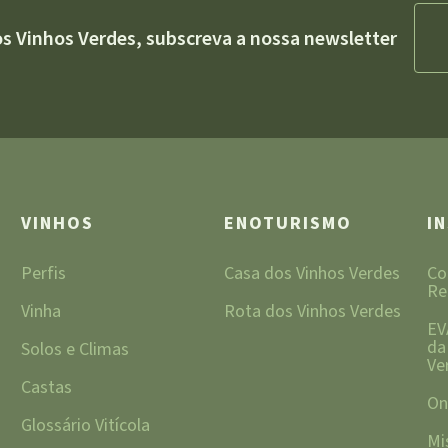
os Vinhos Verdes, subscreva a nossa newsletter
VINHOS
ENOTURISMO
I
Perfis
Casa dos Vinhos Verdes
Co
Re
Vinha
Rota dos Vinhos Verdes
EV
da
Solos e Climas
Ve
Castas
On
Glossário Vitícola
Mi