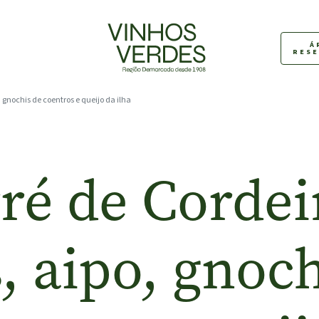
Á
RES
, gnochis de coentros e queijo da ilha
ré de Cordei
, aipo, gnoc