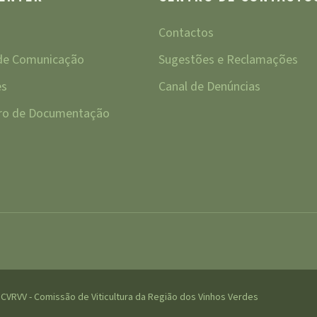
Contactos
 de Comunicação
Sugestões e Reclamações
es
Canal de Denúncias
tro de Documentação
CVRVV - Comissão de Viticultura da Região dos Vinhos Verdes