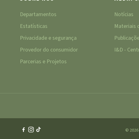
Departamentos
Notícias
Estatísticas
Materiais
Privacidade e segurança
Publicaçõ
Provedor do consumidor
I&D - Cen
Parcerias e Projetos
© 2026 