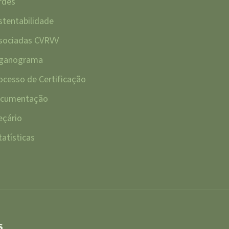
rdes
stentabilidade
sociadas CVRVV
ganograma
ocesso de Certificação
cumentação
eçário
tatísticas
S