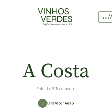
Á
RES
A Costa
Entradas
20 Minutos min
V
Chef
Vítor Adão