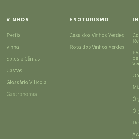
VINHOS
ENOTURISMO
I
Perfis
Casa dos Vinhos Verdes
Co
Re
Vinha
Rota dos Vinhos Verdes
EV
da
Solos e Climas
Ve
Castas
On
Glossário Vitícola
Mi
Gastronomia
Ór
Ór
De
Ac