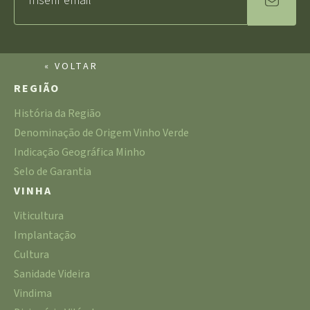
« VOLTAR
REGIÃO
História da Região
Denominação de Origem Vinho Verde
Indicação Geográfica Minho
Selo de Garantia
VINHA
Viticultura
Implantação
Cultura
Sanidade Videira
Vindima