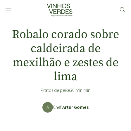
Robalo corado sobre
caldeirada de
mexilhão e zestes de
lima
Pratos de peixe
30 min min
A
Chef
Artur Gomes