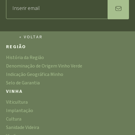
« VOLTAR
REGIÃO
História da Região
Denominação de Origem Vinho Verde
Indicação Geográfica Minho
Selo de Garantia
VINHA
Viticultura
Implantação
Cultura
Sanidade Videira