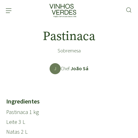
Pastinaca
Sobremesa
J
Chef
João Sá
Ingredientes
Pastinaca 1 kg
Leite 3 L
Natas 2 L