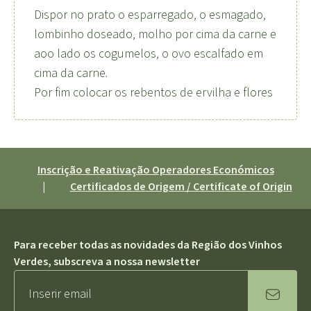
Dispor no prato o esparregado, o esmagado,
lombinho doseado, molho por cima da carne e
aoo lado os cogumelos, o ovo escalfado em
cima da carne.
Por fim colocar os rebentos de ervilha e flores
Inscrição e Reativação Operadores Económicos
|
Certificados de Origem / Certificate of Origin
Para receber todas as novidades da Região dos Vinhos
Verdes, subscreva a nossa newsletter