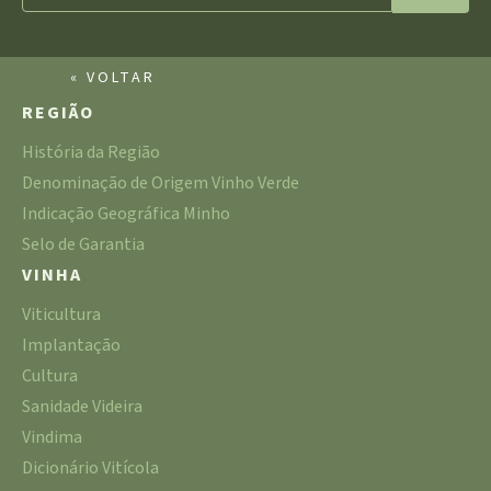
« VOLTAR
REGIÃO
História da Região
Denominação de Origem Vinho Verde
Indicação Geográfica Minho
Selo de Garantia
VINHA
Viticultura
Implantação
Cultura
Sanidade Videira
Vindima
Dicionário Vitícola