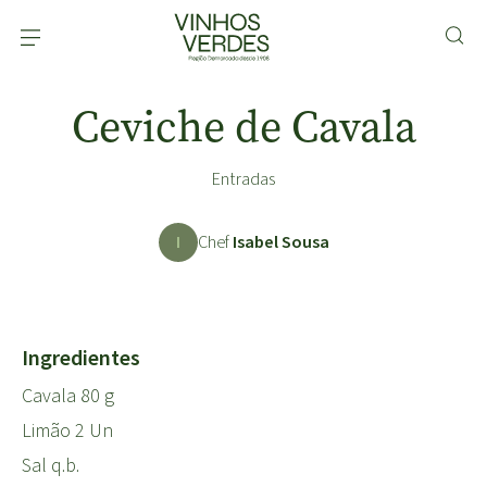
Ceviche de Cavala
Entradas
I
Chef
Isabel Sousa
Ingredientes
Cavala 80 g
Limão 2 Un
Sal q.b.