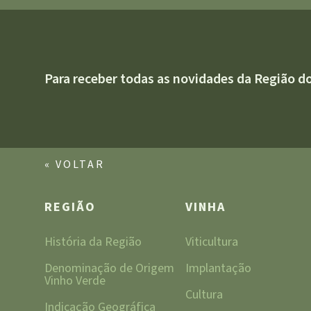
Para receber todas as novidades da Região d
« VOLTAR
REGIÃO
VINHA
História da Região
Viticultura
Denominação de Origem
Implantação
Vinho Verde
Cultura
Indicação Geográfica