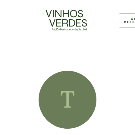
Á
RES
T