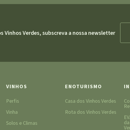
os Vinhos Verdes, subscreva a nossa newsletter
VINHOS
ENOTURISMO
I
Perfis
Casa dos Vinhos Verdes
Co
Re
Vinha
Rota dos Vinhos Verdes
EV
da
Solos e Climas
Ve