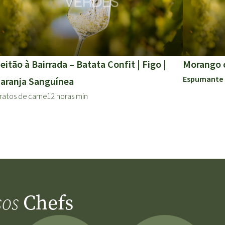
eitão à Bairrada – Batata Confit | Figo |
Morango 
Espumante
aranja Sanguínea
ratos de carne
12 horas min
Chefs
sos