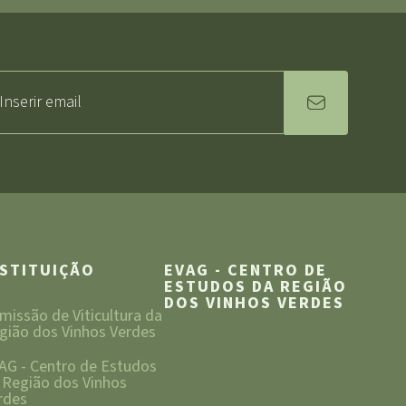
NSTITUIÇÃO
EVAG - CENTRO DE
ESTUDOS DA REGIÃO
DOS VINHOS VERDES
missão de Viticultura da
gião dos Vinhos Verdes
AG - Centro de Estudos
 Região dos Vinhos
rdes