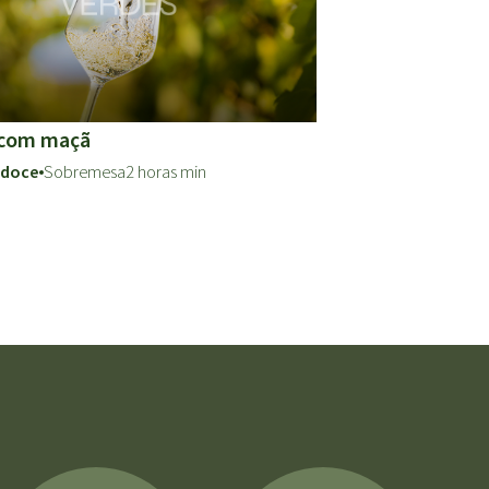
com maçã
 doce
Sobremesa
2 horas min