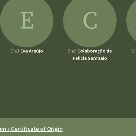
E
C
Chef
Eva Araújo
Chef
Colaboração de
C
Felicia Sampaio
m / Certificate of Origin