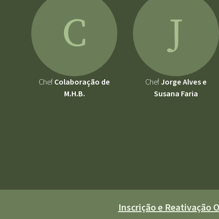
C
J
Chef
Colaboração de
Chef
Jorge Alves e
M.H.B.
Susana Faria
Inscrição e Reativação