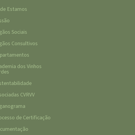
de Estamos
ssão
gãos Sociais
gãos Consultivos
partamentos
ademia dos Vinhos
rdes
stentabilidade
sociadas CVRVV
ganograma
ocesso de Certificação
cumentação