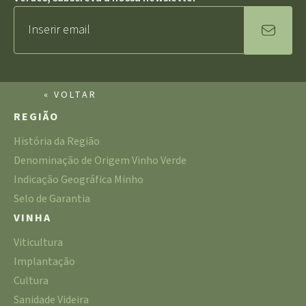
« VOLTAR
REGIÃO
História da Região
Denominação de Origem Vinho Verde
Indicação Geográfica Minho
Selo de Garantia
VINHA
Viticultura
Implantação
Cultura
Sanidade Videira