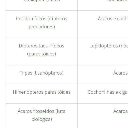
Cecidomídeos (dípteros
Ácaros e coch
predadores)
Dípteros taquinídeos
Lepidópteros (nóct
(parasitóides)
Tripes (tisanópteros)
Ácaros
Himenópteros parasitóides
Cochonilhas e ciga
Ácaros fitoseídos
(luta
Ácaros
biológica)