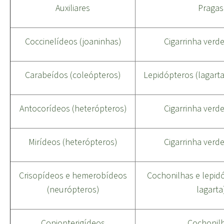
Auxiliares
Pragas
Coccinelídeos (joaninhas)
Cigarrinha verde
Carabeídos (coleópteros)
Lepidópteros (lagart
Antocorídeos (heterópteros)
Cigarrinha verde
Mirídeos (heterópteros)
Cigarrinha verde
Crisopídeos e hemerobídeos
Cochonilhas e lepid
(neurópteros)
lagarta
Coniopterigídeos
Cochonil